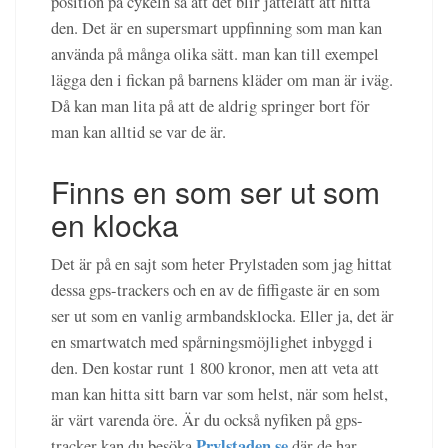
position på cykeln så att det blir jättelätt att hitta
den. Det är en supersmart uppfinning som man kan
använda på många olika sätt. man kan till exempel
lägga den i fickan på barnens kläder om man är iväg.
Då kan man lita på att de aldrig springer bort för
man kan alltid se var de är.
Finns en som ser ut som
en klocka
Det är på en sajt som heter Prylstaden som jag hittat
dessa gps-trackers och en av de fiffigaste är en som
ser ut som en vanlig armbandsklocka. Eller ja, det är
en smartwatch med spårningsmöjlighet inbyggd i
den. Den kostar runt 1 800 kronor, men att veta att
man kan hitta sitt barn var som helst, när som helst,
är värt varenda öre. Är du också nyfiken på gps-
Prylstaden.se
tracker kan du besöka
där de har